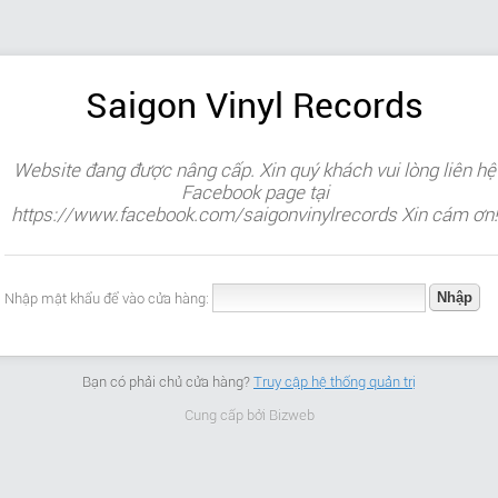
Saigon Vinyl Records
Website đang được nâng cấp. Xin quý khách vui lòng liên hệ
Facebook page tại
https://www.facebook.com/saigonvinylrecords Xin cám ơn!
Nhập mật khẩu để vào cửa hàng:
Bạn có phải chủ cửa hàng?
Truy cập hệ thống quản trị
Cung cấp bởi
Bizweb