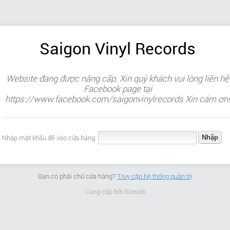
Saigon Vinyl Records
Website đang được nâng cấp. Xin quý khách vui lòng liên hệ
Facebook page tại
https://www.facebook.com/saigonvinylrecords Xin cám ơn!
Nhập mật khẩu để vào cửa hàng:
Bạn có phải chủ cửa hàng?
Truy cập hệ thống quản trị
Cung cấp bởi
Bizweb