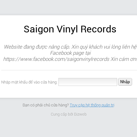
Saigon Vinyl Records
Website đang được nâng cấp. Xin quý khách vui lòng liên hệ
Facebook page tại
https://www.facebook.com/saigonvinylrecords Xin cám ơn!
Nhập mật khẩu để vào cửa hàng:
Bạn có phải chủ cửa hàng?
Truy cập hệ thống quản trị
Cung cấp bởi
Bizweb