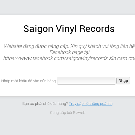
Saigon Vinyl Records
Website đang được nâng cấp. Xin quý khách vui lòng liên hệ
Facebook page tại
https://www.facebook.com/saigonvinylrecords Xin cám ơn!
Nhập mật khẩu để vào cửa hàng:
Bạn có phải chủ cửa hàng?
Truy cập hệ thống quản trị
Cung cấp bởi
Bizweb