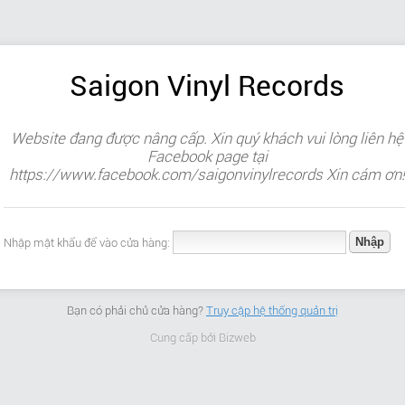
Saigon Vinyl Records
Website đang được nâng cấp. Xin quý khách vui lòng liên hệ
Facebook page tại
https://www.facebook.com/saigonvinylrecords Xin cám ơn!
Nhập mật khẩu để vào cửa hàng:
Bạn có phải chủ cửa hàng?
Truy cập hệ thống quản trị
Cung cấp bởi
Bizweb