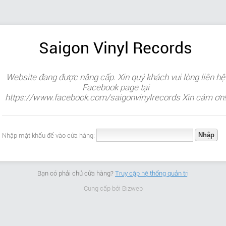
Saigon Vinyl Records
Website đang được nâng cấp. Xin quý khách vui lòng liên hệ
Facebook page tại
https://www.facebook.com/saigonvinylrecords Xin cám ơn!
Nhập mật khẩu để vào cửa hàng:
Bạn có phải chủ cửa hàng?
Truy cập hệ thống quản trị
Cung cấp bởi
Bizweb