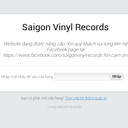
Saigon Vinyl Records
Website đang được nâng cấp. Xin quý khách vui lòng liên hệ
Facebook page tại
https://www.facebook.com/saigonvinylrecords Xin cám ơn!
Nhập mật khẩu để vào cửa hàng:
Bạn có phải chủ cửa hàng?
Truy cập hệ thống quản trị
Cung cấp bởi
Bizweb