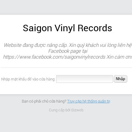
Saigon Vinyl Records
Website đang được nâng cấp. Xin quý khách vui lòng liên hệ
Facebook page tại
https://www.facebook.com/saigonvinylrecords Xin cám ơn!
Nhập mật khẩu để vào cửa hàng:
Bạn có phải chủ cửa hàng?
Truy cập hệ thống quản trị
Cung cấp bởi
Bizweb